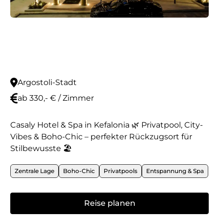
Argostoli-Stadt
ab 330,- € / Zimmer
Casaly Hotel & Spa in Kefalonia 🌿 Privatpool, City-
Vibes & Boho-Chic – perfekter Rückzugsort für
Stilbewusste 🏖️
Zentrale Lage
Boho-Chic
Privatpools
Entspannung & Spa
Reise planen