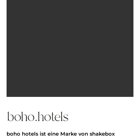
Ich bin einverstanden, E-Mails von BohoHotels zu
erhalten. Abmeldung jederzeit möglich.
Inspiration erhalten
boho hotels ist eine Marke von shakebox