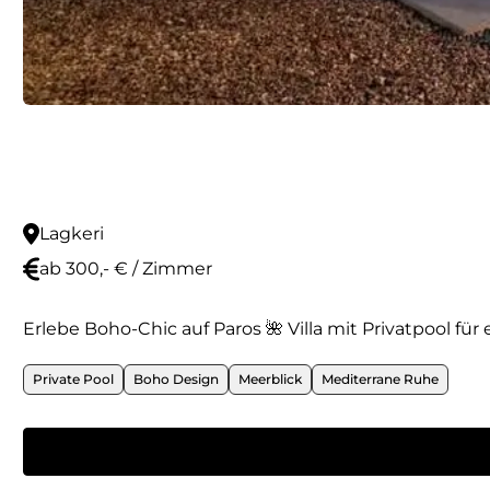
Lagkeri
ab 300,- € / Zimmer
Erlebe Boho-Chic auf Paros 🌺 Villa mit Privatpool f
Private Pool
Boho Design
Meerblick
Mediterrane Ruhe