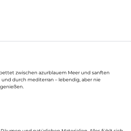
ingebettet zwischen azurblauem Meer und sanften
 und durch mediterran – lebendig, aber nie
 genießen.
n Räumen und natürlichen Materialien. Alles fühlt sich