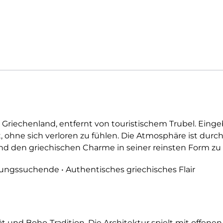
s, in Griechenland, entfernt von touristischem Trubel. E
ohne sich verloren zu fühlen. Die Atmosphäre ist durch
 und den griechischen Charme in seiner reinsten Form zu
olungssuchende • Authentisches griechisches Flair
ät und Boho-Tradition. Die Architektur spielt mit offene