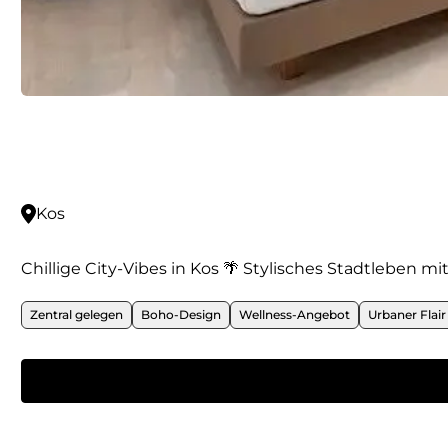
Kos
Chillige City-Vibes in Kos 🌴 Stylisches Stadtleben m
Zentral gelegen
Boho-Design
Wellness-Angebot
Urbaner Flair