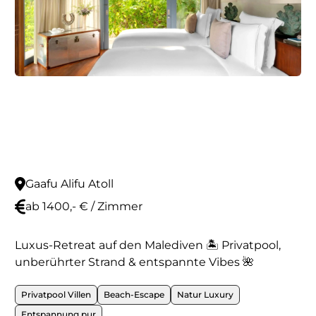
Gaafu Alifu Atoll
ab 1400,- € / Zimmer
Luxus-Retreat auf den Malediven 🏝️ Privatpool,
unberührter Strand & entspannte Vibes 🌺
Privatpool Villen
Beach-Escape
Natur Luxury
Entspannung pur