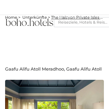
Home
Unterkünfte
The Halcyon Private Isles Maldives, Autograph Collection
Gaafu Alifu Atoll Meradhoo, Gaafu Alifu Atoll