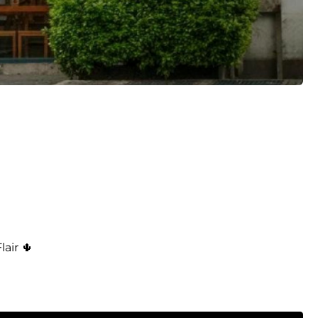
air 🌵