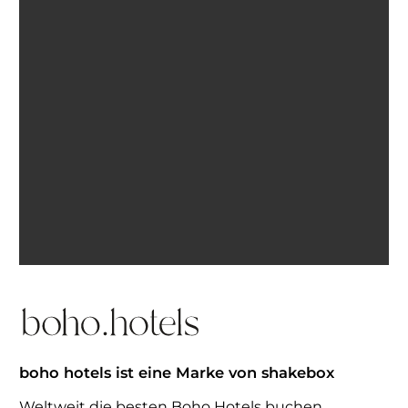
Ich bin einverstanden, E-Mails von BohoHotels zu
erhalten. Abmeldung jederzeit möglich.
Inspiration erhalten
boho hotels ist eine Marke von shakebox
Weltweit die besten Boho Hotels buchen.