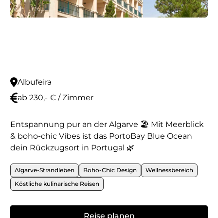
Albufeira
ab 230,- € / Zimmer
Entspannung pur an der Algarve 🏖️ Mit Meerblick
& boho-chic Vibes ist das PortoBay Blue Ocean
dein Rückzugsort in Portugal 🌿
Algarve-Strandleben
Boho-Chic Design
Wellnessbereich
Köstliche kulinarische Reisen
Reise planen