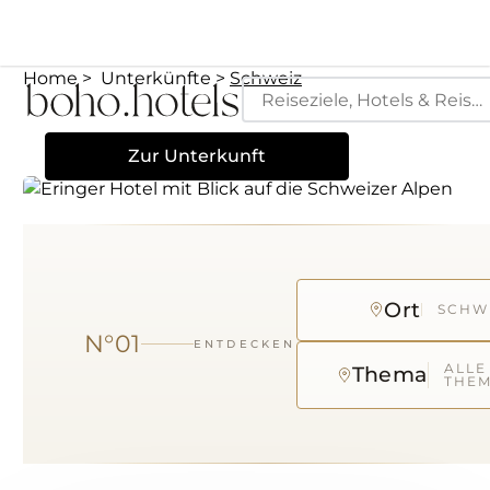
Home
Unterkünfte
Schweiz
Zur Unterkunft
Ort
SCHW
N°
01
ENTDECKEN
ALLE
Thema
THE