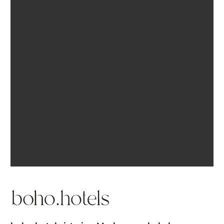
Ich bin einverstanden, E-Mails von BohoHotels zu
erhalten. Abmeldung jederzeit möglich.
Inspiration erhalten