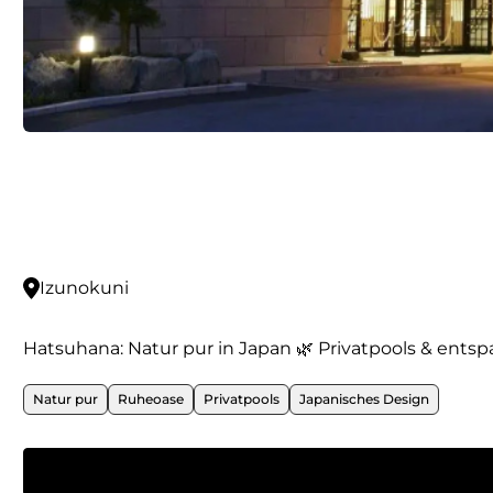
Izunokuni
Hatsuhana: Natur pur in Japan 🌿 Privatpools & ent
Natur pur
Ruheoase
Privatpools
Japanisches Design