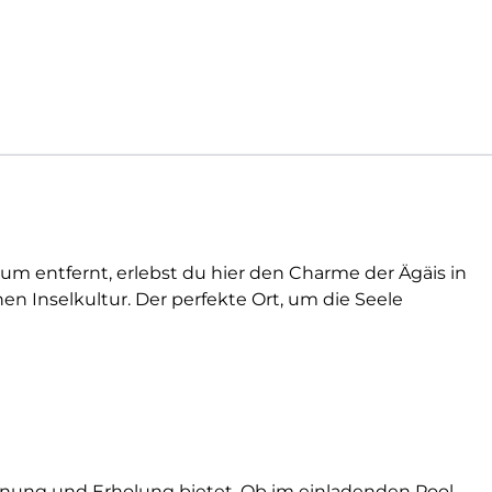
m entfernt, erlebst du hier den Charme der Ägäis in
en Inselkultur. Der perfekte Ort, um die Seele
annung und Erholung bietet. Ob im einladenden Pool