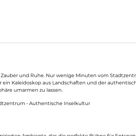
er Zauber und Ruhe. Nur wenige Minuten vom Stadtzentru
ir ein Kaleidoskop aus Landschaften und der authentisch
phäre umarmen zu lassen.
adtzentrum • Authentische Inselkultur
spirierten Ambiente, das die perfekte Bühne für Entsp