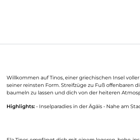
Willkommen auf Tinos, einer griechischen Insel voll
seiner reinsten Form. Streifzüge zu Fuß offenbaren d
baumeln zu lassen und dich von der heiteren Atmos
Highlights:
• Inselparadies in der Ägäis • Nahe am St
Ela Tinos empfängt dich mit einem legeren, boho-in