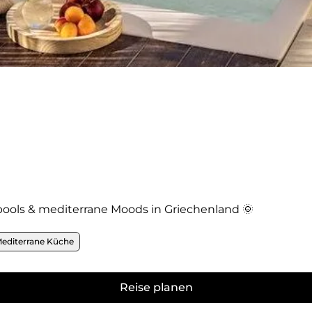
atpools & mediterrane Moods in Griechenland 🌞
editerrane Küche
Reise planen