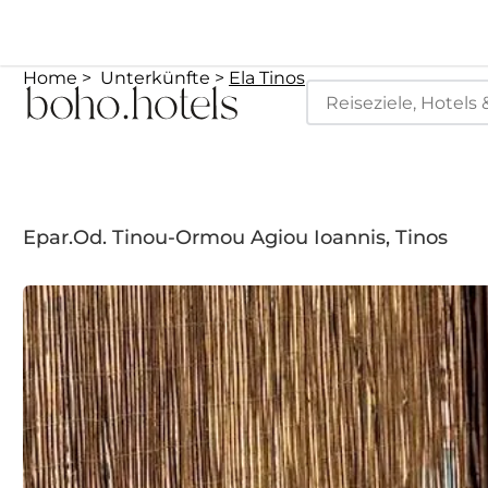
Home
Unterkünfte
Ela Tinos
Epar.Od. Tinou-Ormou Agiou Ioannis, Tinos