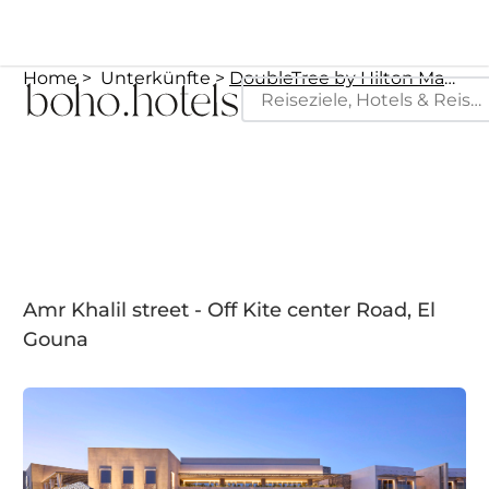
Home
Unterkünfte
DoubleTree by Hilton Mangroovy El Gouna Resort
Amr Khalil street - Off Kite center Road, El
Gouna