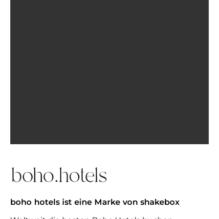
Ich bin einverstanden, E-Mails von BohoHotels zu
erhalten. Abmeldung jederzeit möglich.
Inspiration erhalten
boho hotels ist eine Marke von shakebox