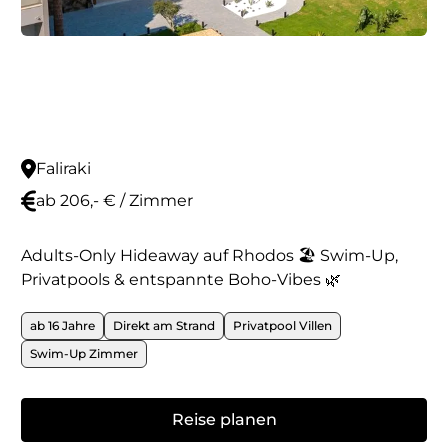
Faliraki
ab 206,- € / Zimmer
Adults-Only Hideaway auf Rhodos 🏖️ Swim-Up,
Privatpools & entspannte Boho-Vibes 🌿
ab 16 Jahre
Direkt am Strand
Privatpool Villen
Swim-Up Zimmer
Reise planen