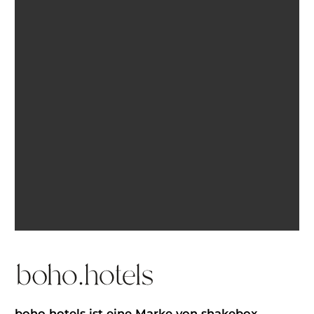
Ich bin einverstanden, E-Mails von BohoHotels zu
erhalten. Abmeldung jederzeit möglich.
Inspiration erhalten
boho hotels ist eine Marke von shakebox