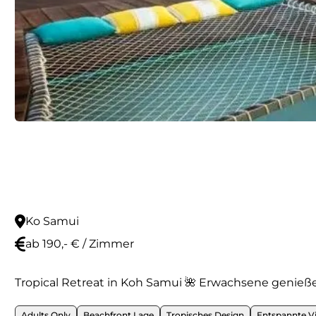
Ko Samui
ab 190,- € / Zimmer
Tropical Retreat in Koh Samui 🌺 Erwachsene genieß
Adults Only
Beachfront Lage
Tropisches Design
Entspannte V