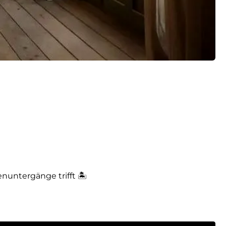
untergänge trifft 🏝️