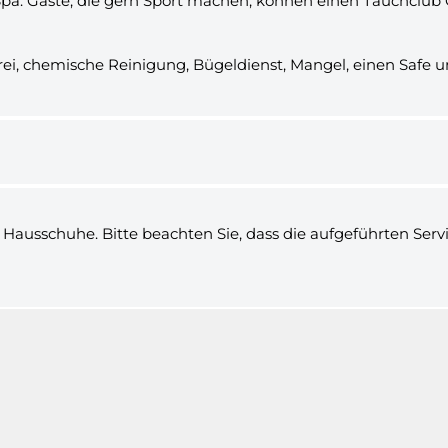
Spa. Gäste, die gern Sport machen, können einen Tauchclub G
i, chemische Reinigung, Bügeldienst, Mangel, einen Safe un
ausschuhe. Bitte beachten Sie, dass die aufgeführten Servic