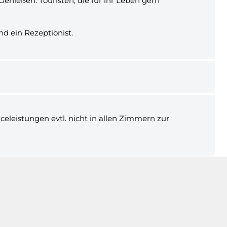
enießen. Touristen, die für ihr Leben gern
d ein Rezeptionist.
eleistungen evtl. nicht in allen Zimmern zur