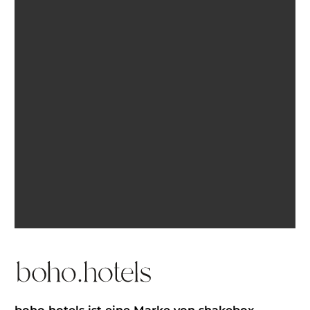
Ich bin einverstanden, E-Mails von BohoHotels zu
erhalten. Abmeldung jederzeit möglich.
Inspiration erhalten