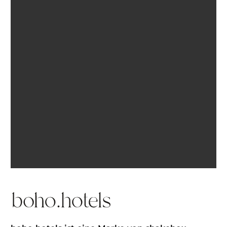
Ich bin einverstanden, E-Mails von BohoHotels zu
erhalten. Abmeldung jederzeit möglich.
Inspiration erhalten