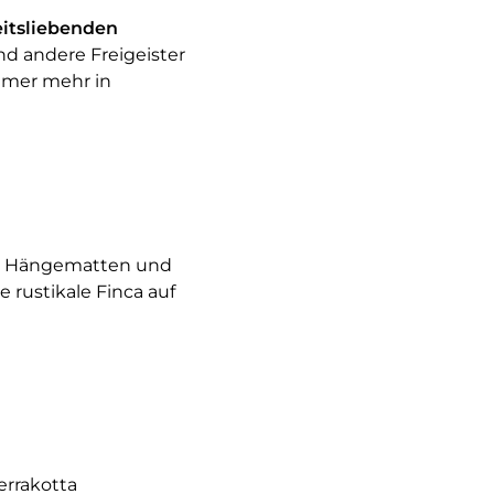
eitsliebenden
nd andere Freigeister
mmer mehr in
ln, Hängematten und
 rustikale Finca auf
errakotta