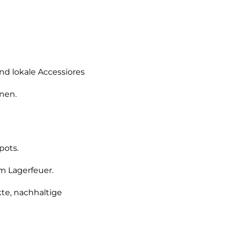
d lokale Accessiores
nen.
pots.
m Lagerfeuer.
kte, nachhaltige