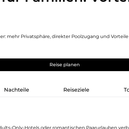
mehr Privatsphäre, direkter Poolzugang und Vorteile b
Reise planen
Nachteile
Reiseziele
T
ults-Only-Hotels oder romantischen Paarurlauben ver