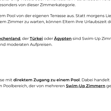
 besonders von dieser Zimmerkategorie.
em Pool von der eigenen Terrasse aus. Statt morgens L
dem Zimmer zu warten, können Eltern ihre Urlaubszeit 
echenland
, der
Türkei
oder
Ägypten
sind Swim-Up Zimme
hend moderaten Aufpreisen.
sse mit
direktem Zugang zu einem Pool
. Dabei handelt 
en Poolbereich, der von mehreren
Swim-Up Zimmern
ge